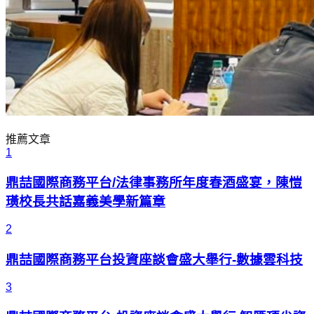
推薦文章
1
鼎喆國際商務平台/法律事務所年度春酒盛宴，陳愷
璜校長共話嘉義美學新篇章
2
鼎喆國際商務平台投資座談會盛大舉行-數據雲科技
3